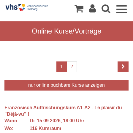
Togg
navig
Online Kurse/Vorträge
1
2
nur online buchbare
Kurse anzeigen
Französisch Auffrischungskurs A1-A2 - Le plaisir du
"Déjà-vu" !
Wann:
Di.
15.09.2026, 18.00 Uhr
Wo:
116 Kursraum