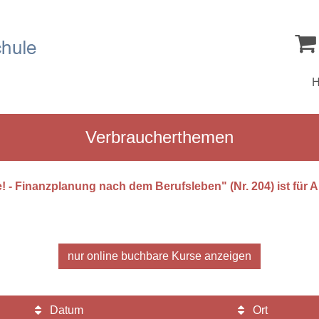
Verbraucherthemen
te! - Finanzplanung nach dem Berufsleben" (Nr. 204) ist für
nur online buchbare
Kurse anzeigen
Datum
Ort